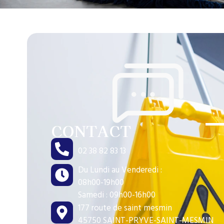
CONTACT
02 38 82 83 13
Du Lundi au Venderedi :
08h00-19h00
Samedi : 09h00-16h00
177 route de saint mesmin
45750 SAINT-PRYVE-SAINT-MESMIN