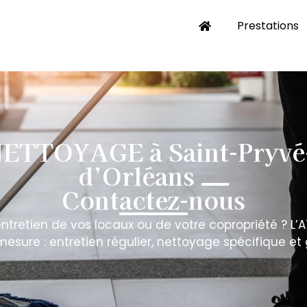
Prestations
ETTOYAGE à Saint-Pryvé-
d’Orléans
Contactez-nous
’entretien de vos locaux ou de votre copropriété 
mesure : entretien régulier, nettoyage spécifique et