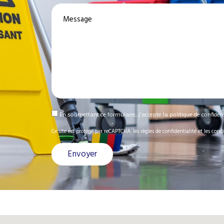
Message
En soumettant ce formulaire, j'accepte la
politique de confident
Ce site est protégé par reCAPTCHA.
les règles de confidentialité
et
les condi